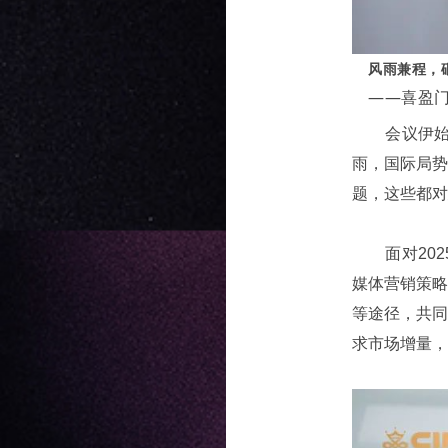
风雨兼程，
——喜盈门
会议伊
雨，国际局
题，这些都
面对2
媒体营销策
等途径，共
求市场增量