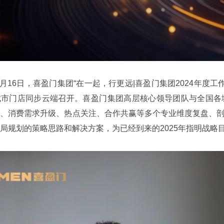
年1月16日，喜盈门集团“在一起，行更远|喜盈门集团2024年度
城市门店同步云端召开。喜盈门集团高层核心领导团队与全国各
势、消费需求升级、热点关注、合作共赢等多个专业维度复盘、
局规划的策略思路和解决方案，为已经到来的2025年指明战略