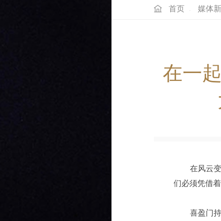
首页
媒体
·
在一起
在风云变
们必须凭借
喜盈门