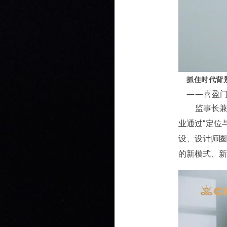
抓住时代背
——喜盈门
监事长
业通过“定位
设、设计师
的新模式、