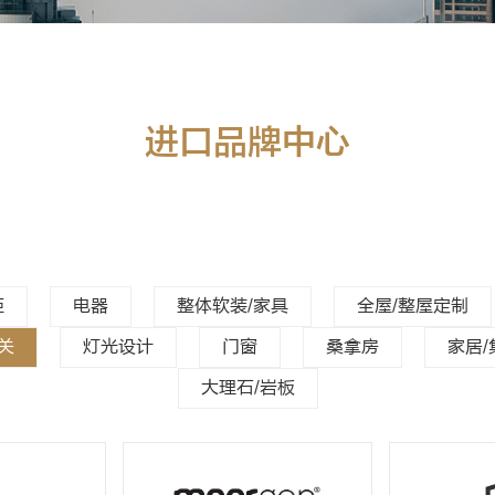
进口品牌中心
柜
电器
整体软装/家具
全屋/整屋定制
关
灯光设计
门窗
桑拿房
家居/
大理石/岩板